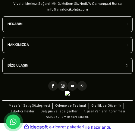
Vivaldi Merkez: Soğanlı Mh. 3. Meltem Sk. No:11/A Osmangazi Bursa
info@vivaldicikolata.com
HESABIM
HAKKIMIZDA
BİZE ULAŞIN
Mesafeli Satış Sözleşmesi
Ödeme ve Teslimat
Gizlilik ve Güvenlik
Tüketici Hakları
Değişim ve İade Şartları
Kişisel Verilerin Korunması
©2025 / Tüm Hakları Saklıdır.
ideasoft
ile
e-
hazırlandı.
ticaret