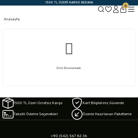
1500 TL ÜZERİ KARGO BEDAVA
0
Geleneksel Belçika Çikolatası
Aşkın Reçetesi Bizde Saklı!
Anasayfa
Yeni Üye Özel 100TL İndirim Kodu: VIVALDI100
1500 TL ÜZERİ KARGO BEDAVA
Geleneksel Belçika Çikolatası
Aşkın Reçetesi Bizde Saklı!
Yeni Üye Özel 100TL İndirim Kodu: VIVALDI100
Ürün Bulunamadı.
1500 TL Üzeri Ücretsiz Kargo
Kart Bilgileriniz Güvende
Taksitli Ödeme Seçenekleri
Özenle Hazırlanan Paketleme
+90 (542) 567 82 36