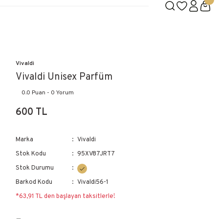
Vivaldi
Vivaldi Unisex Parfüm
0.0 Puan - 0 Yorum
600 TL
Marka
Vivaldi
Stok Kodu
95XV87JRT7
Stok Durumu
Barkod Kodu
Vivaldi56-1
*63,91 TL den başlayan taksitlerle!