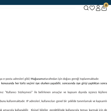
0
veya e-posta adresleri gibi)
Mağazamız
tarafından işin doğası gereği toplanmaktadır.
 konusunda her türlü seçimi üye olurken yapabilir, sonrasında üye girişi yaptıktan sonra
ımız "Kullanıcı Sözleşmesi" ile belirlenen amaçlar ve kapsam dışında üçüncü kişilere
 bunu kullanmaktadır. IP adresleri, kullanıcıları genel bir şekilde tanımlamak ve kapsamlı
 amacıyla kullanabilir. Kişisel bilgiler, gerektiğinde kullanıcıyla temas kurmak için de