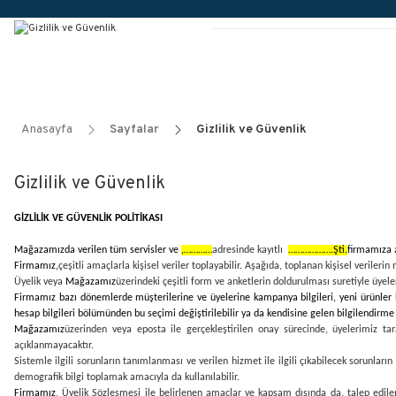
Anasayfa
Sayfalar
Gizlilik ve Güvenlik
Gizlilik ve Güvenlik
GİZLİLİK VE GÜVENLİK POLİTİKASI
Mağazamızda verilen tüm servisler ve
,…………
adresinde kayıtlı
……………….Şti.
firmamıza ai
Firmamız,
çeşitli amaçlarla kişisel veriler toplayabilir. Aşağıda, toplanan kişisel verilerin
Üyelik veya
Mağazamız
üzerindeki çeşitli form ve anketlerin doldurulması suretiyle üyelerin
Firmamız bazı dönemlerde müşterilerine ve üyelerine kampanya bilgileri, yeni ürünler ha
hesap bilgileri bölümünden bu seçimi değiştirilebilir ya da kendisine gelen bilgilendirme il
Mağazamız
üzerinden veya eposta ile gerçekleştirilen onay sürecinde, üyelerimiz ta
açıklanmayacaktır.
Sistemle ilgili sorunların tanımlanması ve verilen hizmet ile ilgili çıkabilecek sorunları
demografik bilgi toplamak amacıyla da kullanılabilir.
Firmamız
, Üyelik Sözleşmesi ile belirlenen amaçlar ve kapsam dışında da, talep edilen 