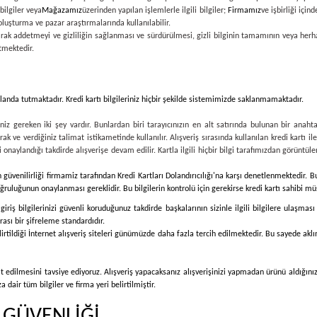
bilgiler veya
Mağazamız
üzerinden yapılan işlemlerle ilgili bilgiler;
Firmamız
ve işbirliği içi
 oluşturma ve pazar araştırmalarında kullanılabilir.
 olarak addetmeyi ve gizliliğin sağlanması ve sürdürülmesi, gizli bilginin tamamının veya her
tmektedir.
k planda tutmaktadır. Kredi kartı bilgileriniz hiçbir şekilde sistemimizde saklanmamaktadır.
iz gereken iki şey vardır. Bunlardan biri tarayıcınızın en alt satırında bulunan bir anahta
arak ve verdiğiniz talimat istikametinde kullanılır. Alışveriş sırasında kullanılan kredi kartı i
rliği onaylandığı takdirde alışverişe devam edilir. Kartla ilgili hiçbir bilgi tarafımızdan görü
n güvenilirliği firmamiz tarafından Kredi Kartları Dolandırıcılığı'na karşı denetlenmektedir. Bu
ruluğunun onaylanması gereklidir. Bu bilgilerin kontrolü için gerekirse kredi kartı sahibi müşte
e giriş bilgilerinizi güvenli koruduğunuz takdirde başkalarının sizinle ilgili bilgilere ulaş
ası bir şifreleme standardıdır.
lirtildiği İnternet alışveriş siteleri günümüzde daha fazla tercih edilmektedir. Bu sayede aklın
at edilmesini tavsiye ediyoruz. Alışveriş yapacaksanız alışverişinizi yapmadan ürünü aldığın
dair tüm bilgiler ve firma yeri belirtilmiştir.
İ GÜVENLİĞİ