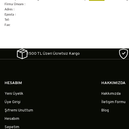
Firma Ünvanı :
Adres :
Eposta :
Tel:
Fax:
1500 TL Üzeri Ücretsiz Kargo
HESABIM
HAKKIMIZDA
Yeni Üyelik
Hakkımızda
Üye Girişi
İletişim Formu
Şifremi Unuttum
Blog
Hesabım
Sepetim