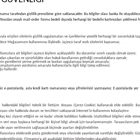
rmamız tarafından gizlilik prensibine göre saklanacaktır. Bu bilgiler olası banka ile oluşubile
rafınızdan onaylı mail-order formu bedeli dışında herhangi bir bedelin kartınızdan çekilmesi 
ıyla erişilen sitelerin gizlilik uygulamaları ve içeriklerine yönelik herhangi bir sorumluluk t
i, sadece Mağazamızın kullanımına ilişkindir, üçüncü taraf web sitelerini kapsamaz.
lanıcılara ait bilgileri üçüncü kişilere açıklayabilir. Bu durumlar sınırlı sayıda olmak üzere;
an çıkarılan ve yürürlülükte olan hukuk kurallarının getirdiği zorunluluklara uymak;
erin gereklerini yerine getirmek ve bunları uygulamaya koymak amacıyla;
soruşturmanın yürütümü amacıyla kullanıcılarla ilgili bilgi talep edilmesi;
ğu hallerdir.
z e-postalarda, asla kredi kartı numaranızı veya şifrelerinizi yazmayınız. E-postalarda yer 
hakkındaki bilgileri teknik bir iletişim dosyası (Çerez-Cookie) kullanarak elde edebilir. B
syası site hakkında durum ve tercihleri saklayarak İnternet'in kullanımını kolaylaştırır.
a, kaç kez ziyaret ettiğini ve ne kadar sitede kaldıkları hakkında istatistiksel bilgileri elde 
an veri veya başkaca herhangi bir kişisel bilgi almak için tasarlanmamıştır. Tarayıcıların pek
de uyarı verilmesini sağlayacak biçimde ayarları değiştirebilirler.
anıcılara elektronik posta göndermek veya sitesinde yayınlamak suretiyle değiştirebilir. Gizlil
derebilirsiniz. Firmamız’a ait aşağıdaki iletişim bilgilerinden ulaşabilirsiniz.