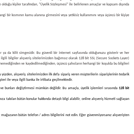
nde olduğu kişiler tarafından, "Üyelik Sözleşmesi" ile belirlenen amaçlar ve kapsam dışında
hangi bir kısmının kamu alanına girmesini veya yetkisiz kullanımını veya üçüncü bir kişiye
r ya da kilit simgesidir. Bu güvenli bir internet sayfasında olduğunuzu gösterir ve her
le ilgili bilgiler alışveriş sitelerimizden bağımsız olarak 128 bit SSL (Secure Sockets Layer)
ntülenemediğinden ve kaydedilmediğinden, üçüncü şahısların herhangi bir koşulda bu bilgileri
 yüzden, alışveriş sitelerimizden ilk defa sipariş veren müşterilerin siparişlerinin tedarik
ri ile veya ilgili banka ile irtibata geçilmektedir.
ması ve bunları değiştirmesi mümkün değildir. Bu amaçla, üyelik işlemleri sırasında
128 bit
ıza takılan bütün konular hakkında detaylı bilgi alabilir, online alışveriş hizmeti sağlayan
ız mağazanın bütün telefon / adres bilgilerini not edin. Eğer güvenmiyorsanız alışverişten