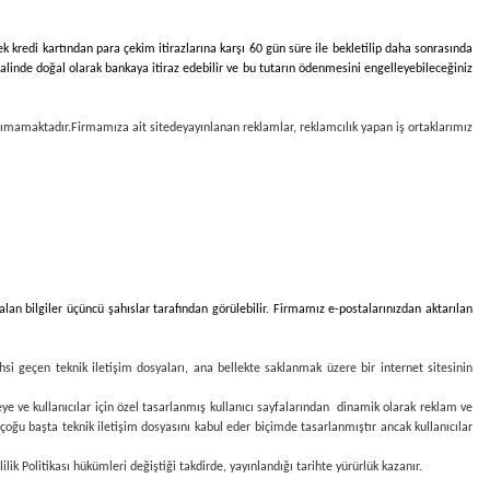
cek kredi kartından para çekim itirazlarına karşı 60 gün süre ile bekletilip daha sonrasında
halinde doğal olarak bankaya itiraz edebilir ve bu tutarın ödenmesini engelleyebileceğiniz
aşımamaktadır.
Firmamıza ait sitede
yayınlanan reklamlar, reklamcılık yapan iş ortaklarımız
alan bilgiler üçüncü şahıslar tarafından görülebilir. Firmamız e-postalarınızdan aktarılan
ahsi geçen teknik iletişim dosyaları, ana bellekte saklanmak üzere bir internet sitesinin
etmeye ve kullanıcılar için özel tasarlanmış kullanıcı sayfalarından dinamik olarak reklam ve
 çoğu başta teknik iletişim dosyasını kabul eder biçimde tasarlanmıştır ancak kullanıcılar
ik Politikası hükümleri değiştiği takdirde, yayınlandığı tarihte yürürlük kazanır.