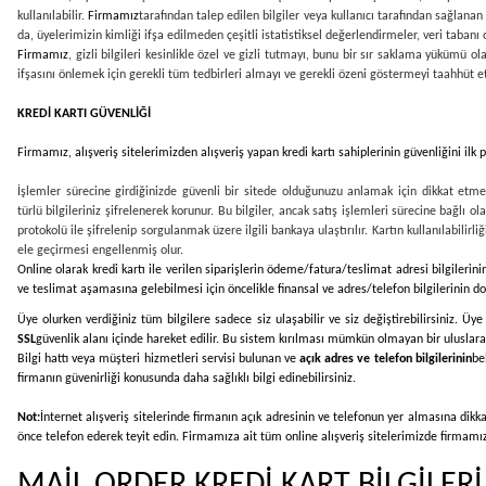
kullanılabilir.
Firmamız
tarafından talep edilen bilgiler veya kullanıcı tarafından sağlanan 
da, üyelerimizin kimliği ifşa edilmeden çeşitli istatistiksel değerlendirmeler, veri tabanı
Firmamız
, gizli bilgileri kesinlikle özel ve gizli tutmayı, bunu bir sır saklama yükümü
ifşasını önlemek için gerekli tüm tedbirleri almayı ve gerekli özeni göstermeyi taahhüt e
KREDİ KARTI GÜVENLİĞİ
Firmamız
, alışveriş sitelerimizden alışveriş yapan kredi kartı sahiplerinin güvenliğini il
İşlemler sürecine girdiğinizde güvenli bir sitede olduğunuzu anlamak için dikkat etmen
türlü bilgileriniz şifrelenerek korunur. Bu bilgiler, ancak satış işlemleri sürecine bağlı ol
protokolü ile şifrelenip sorgulanmak üzere ilgili bankaya ulaştırılır. Kartın kullanılabili
ele geçirmesi engellenmiş olur.
Online olarak kredi kartı ile verilen siparişlerin ödeme/fatura/teslimat adresi bilgilerini
ve teslimat aşamasına gelebilmesi için öncelikle finansal ve adres/telefon bilgilerinin doğ
Üye olurken verdiğiniz tüm bilgilere sadece siz ulaşabilir ve siz değiştirebilirsiniz. Üy
SSL
güvenlik alanı içinde hareket edilir. Bu sistem kırılması mümkün olmayan bir uluslarar
Bilgi hattı veya müşteri hizmetleri servisi bulunan ve
açık adres ve telefon bilgilerinin
be
firmanın güvenirliği konusunda daha sağlıklı bilgi edinebilirsiniz.
Not:
İnternet alışveriş sitelerinde firmanın açık adresinin ve telefonun yer almasına dikk
önce telefon ederek teyit edin. Firmamıza ait tüm online alışveriş sitelerimizde firmamıza 
MAİL ORDER KREDİ KART BİLGİLER