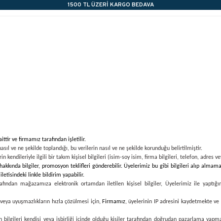
1500 TL ÜZERİ KARGO BEDAVA
Geleneksel Belçika Çikolatası
Aşkın Reçetesi Bizde Saklı!
Yeni Üye Özel 100TL İndirim Kodu: VIVALDI100
1500 TL ÜZERİ KARGO BEDAVA
Geleneksel Belçika Çikolatası
Aşkın Reçetesi Bizde Saklı!
Yeni Üye Özel 100TL İndirim Kodu: VIVALDI100
ttir ve firmamız tarafından işletilir.
 nasıl ve ne şekilde toplandığı, bu verilerin nasıl ve ne şekilde korunduğu belirtilmiştir.
 kendileriyle ilgili bir takım kişisel bilgileri (isim-soy isim, firma bilgileri, telefon, adres 
kkında bilgiler, promosyon teklifleri gönderebilir. Üyelerimiz bu gibi bilgileri alıp almama
etisindeki linkle bildirim yapabilir.
rafından mağazamıza elektronik ortamdan iletilen kişisel bilgiler, Üyelerimiz ile yaptığ
n veya uyuşmazlıkların hızla çözülmesi için,
Firmamız
, üyelerinin IP adresini kaydetmekte ve
bilgileri kendisi veya işbirliği içinde olduğu kişiler tarafından doğrudan pazarlama yapmak