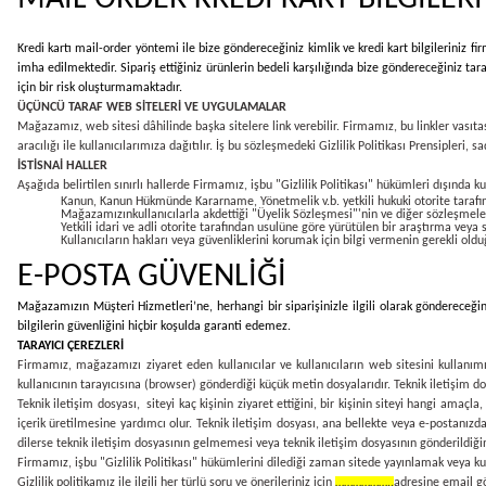
Kredi kartı mail-order yöntemi ile bize göndereceğiniz kimlik ve kredi kart bilgileriniz fi
imha edilmektedir. Sipariş ettiğiniz ürünlerin bedeli karşılığında bize göndereceğiniz ta
için bir risk oluşturmamaktadır.
ÜÇÜNCÜ TARAF WEB SİTELERİ VE UYGULAMALAR
Mağazamız, web sitesi dâhilinde başka sitelere link verebilir. Firmamız, bu linkler vasıtas
aracılığı ile kullanıcılarımıza dağıtılır. İş bu sözleşmedeki Gizlilik Politikası Prensipler
İSTİSNAİ HALLER
Aşağıda belirtilen sınırlı hallerde Firmamız, işbu "Gizlilik Politikası" hükümleri dışında kul
Kanun, Kanun Hükmünde Kararname, Yönetmelik v.b. yetkili hukuki otorite tarafınd
Mağazamızınkullanıcılarla akdettiği "Üyelik Sözleşmesi"'nin ve diğer sözleşmel
Yetkili idari ve adli otorite tarafından usulüne göre yürütülen bir araştırma veya 
Kullanıcıların hakları veya güvenliklerini korumak için bilgi vermenin gerekli oldu
E-POSTA GÜVENLİĞİ
Mağazamızın Müşteri Hizmetleri’ne, herhangi bir siparişinizle ilgili olarak göndereceğini
bilgilerin güvenliğini hiçbir koşulda garanti edemez.
TARAYICI ÇEREZLERİ
Firmamız, mağazamızı ziyaret eden kullanıcılar ve kullanıcıların web sitesini kullanımı 
kullanıcının tarayıcısına (browser) gönderdiği küçük metin dosyalarıdır. Teknik iletişim do
Teknik iletişim dosyası, siteyi kaç kişinin ziyaret ettiğini, bir kişinin siteyi hangi amaçl
içerik üretilmesine yardımcı olur. Teknik iletişim dosyası, ana bellekte veya e-postanızd
dilerse teknik iletişim dosyasının gelmemesi veya teknik iletişim dosyasının gönderildiğin
Firmamız, işbu "Gizlilik Politikası" hükümlerini dilediği zaman sitede yayınlamak veya kull
Gizlilik politikamız ile ilgili her türlü soru ve önerileriniz için
………………..
adresine email gön