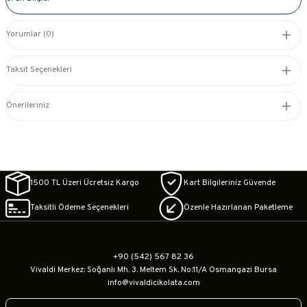
Yorumlar (0)
Taksit Seçenekleri
Önerileriniz
1500 TL Üzeri Ücretsiz Kargo
Kart Bilgileriniz Güvende
Taksitli Ödeme Seçenekleri
Özenle Hazırlanan Paketleme
+90 (542) 567 82 36
Vivaldi Merkez: Soğanlı Mh. 3. Meltem Sk. No:11/A Osmangazi Bursa
info@vivaldicikolata.com