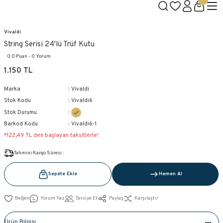
1500 TL ÜZERİ KARGO BEDAVA
Geleneksel Belçika Çikolatası
Aşkın Reçetesi Bizde Saklı!
Yeni Üye Özel 100TL İndirim Kodu: VIVALDI100
Vivaldi
String Serisi 24'lü Trüf Kutu
0.0 Puan - 0 Yorum
1.150 TL
Marka
Vivaldi
Stok Kodu
Vivaldi6
Stok Durumu
Barkod Kodu
Vivaldi6-1
*122,49 TL den başlayan taksitlerle!
Tahmini Kargo Süresi :
Sepete Ekle
Hemen Al
Yorum Yaz
Tavsiye Et
Paylaş
Karşılaştır
Ürün Bilgisi