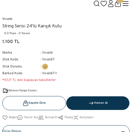
1500 TL ÜZERİ KARGO BEDAVA
Geleneksel Belçika Çikolatası
Aşkın Reçetesi Bizde Saklı!
Yeni Üye Özel 100TL İndirim Kodu: VIVALDI100
Vivaldi
String Serisi 24'lü Karışık Kutu
0.0 Puan - 0 Yorum
1.100 TL
Marka
Vivaldi
Stok Kodu
Vivaldi7
Stok Durumu
Barkod Kodu
Vivaldi7-1
*117,17 TL den başlayan taksitlerle!
Tahmini Kargo Süresi :
Sepete Ekle
Hemen Al
Yorum Yaz
Tavsiye Et
Paylaş
Karşılaştır
Ürün Bilgisi