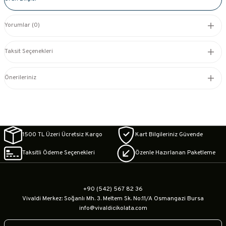
Yorumlar (0)
Taksit Seçenekleri
Önerileriniz
1500 TL Üzeri Ücretsiz Kargo
Kart Bilgileriniz Güvende
Taksitli Ödeme Seçenekleri
Özenle Hazırlanan Paketleme
+90 (542) 567 82 36
Vivaldi Merkez: Soğanlı Mh. 3. Meltem Sk. No:11/A Osmangazi Bursa
info@vivaldicikolata.com