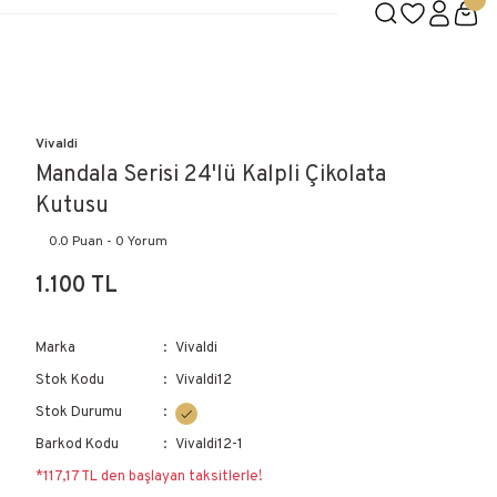
Vivaldi
Mandala Serisi 24'lü Kalpli Çikolata
Kutusu
0.0 Puan - 0 Yorum
1.100 TL
Marka
Vivaldi
Stok Kodu
Vivaldi12
Stok Durumu
Barkod Kodu
Vivaldi12-1
*117,17 TL den başlayan taksitlerle!