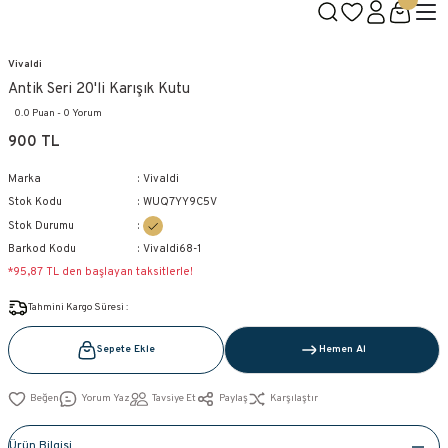
1500 TL ÜZERİ KARGO BEDAVA
Geleneksel Belçika Çikolatası
Aşkın Reçetesi Bizde Saklı!
Yeni Üye Özel 100TL İndirim Kodu: VIVALDI100
Vivaldi
Antik Seri 20'li Karışık Kutu
0.0 Puan - 0 Yorum
900 TL
Marka
Vivaldi
Stok Kodu
WUQ7YY9C5V
Stok Durumu
Barkod Kodu
Vivaldi68-1
*95,87 TL den başlayan taksitlerle!
Tahmini Kargo Süresi :
Sepete Ekle
Hemen Al
Yorum Yaz
Tavsiye Et
Paylaş
Karşılaştır
Ürün Bilgisi