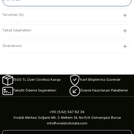
Yorumlar (0)
Taksit Seçenekleri
Önerileriniz
1500 TL Üzeri Ücretsiz Kargo
Kart Bilgileriniz Güvende
Taksitli Ödeme Seçenekleri
Özenle Hazırlanan Paketleme
+90 (542) 567 82 36
Vivaldi Merkez: Soğanlı Mh. 3. Meltem Sk. No:11/A Osmangazi Bursa
info@vivaldicikolata.com